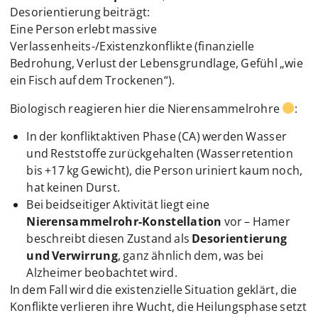
Desorientierung beiträgt:
Eine Person erlebt massive
Verlassenheits-/Existenzkonflikte (finanzielle
Bedrohung, Verlust der Lebensgrundlage, Gefühl „wie
ein Fisch auf dem Trockenen“).
Biologisch reagieren hier die Nierensammelrohre
:
In der konfliktaktiven Phase (CA) werden Wasser
und Reststoffe zurückgehalten (Wasserretention
bis +17 kg Gewicht), die Person uriniert kaum noch,
hat keinen Durst.
Bei beidseitiger Aktivität liegt eine
Nierensammelrohr-Konstellation
vor – Hamer
beschreibt diesen Zustand als
Desorientierung
und Verwirrung
, ganz ähnlich dem, was bei
Alzheimer beobachtet wird.
In dem Fall wird die existenzielle Situation geklärt, die
Konflikte verlieren ihre Wucht, die Heilungsphase setzt