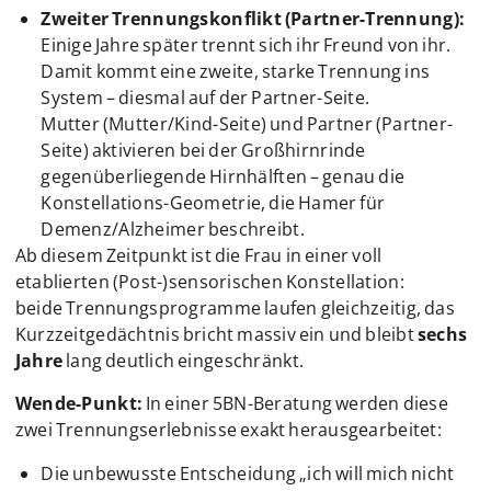
Zweiter Trennungskonflikt (Partner-Trennung):
Einige Jahre später trennt sich ihr Freund von ihr.
Damit kommt eine zweite, starke Trennung ins
System – diesmal auf der Partner-Seite.
Mutter (Mutter/Kind-Seite) und Partner (Partner-
Seite) aktivieren bei der Großhirnrinde
gegenüberliegende Hirnhälften – genau die
Konstellations-Geometrie, die Hamer für
Demenz/Alzheimer beschreibt.
Ab diesem Zeitpunkt ist die Frau in einer voll
etablierten (Post-)sensorischen Konstellation:
beide Trennungsprogramme laufen gleichzeitig, das
Kurzzeitgedächtnis bricht massiv ein und bleibt
sechs
Jahre
lang deutlich eingeschränkt.
Wende-Punkt:
In einer 5BN-Beratung werden diese
zwei Trennungserlebnisse exakt herausgearbeitet:
Die unbewusste Entscheidung „ich will mich nicht