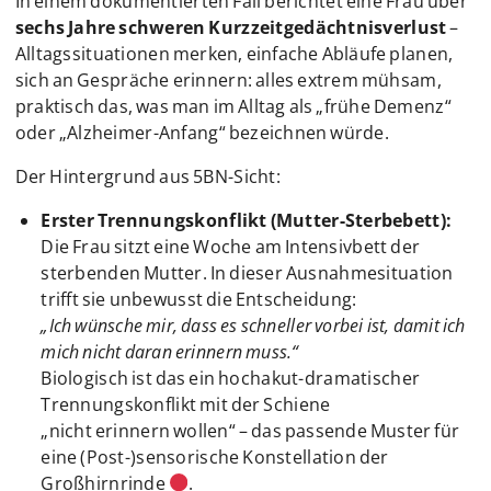
In einem dokumentierten Fall berichtet eine Frau über
sechs Jahre schweren Kurzzeitgedächtnisverlust
–
Alltagssituationen merken, einfache Abläufe planen,
sich an Gespräche erinnern: alles extrem mühsam,
praktisch das, was man im Alltag als „frühe Demenz“
oder „Alzheimer-Anfang“ bezeichnen würde.
Der Hintergrund aus 5BN-Sicht:
Erster Trennungskonflikt (Mutter-Sterbebett):
Die Frau sitzt eine Woche am Intensivbett der
sterbenden Mutter. In dieser Ausnahmesituation
trifft sie unbewusst die Entscheidung:
„Ich wünsche mir, dass es schneller vorbei ist, damit ich
mich nicht daran erinnern muss.“
Biologisch ist das ein hochakut-dramatischer
Trennungskonflikt mit der Schiene
„nicht erinnern wollen“ – das passende Muster für
eine (Post-)sensorische Konstellation der
Großhirnrinde
.