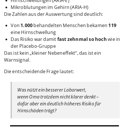
Hirnschwellungen (ARIA-E)
Mikroblutungen im Gehirn (ARIA-H)
Die Zahlen aus der Auswertung sind deutlich:
Von
1.000
behandelten Menschen bekamen
119
eine Hirnschwellung
Das Risiko war damit
fast zehnmal so hoch
wie in
der Placebo-Gruppe
Das ist kein „kleiner Nebeneffekt“, das ist ein
Warnsignal.
Die entscheidende Frage lautet:
Was nützt ein besserer Laborwert,
wenn Oma trotzdem nicht klarer denkt –
dafür aber ein deutlich höheres Risiko für
Hirnschäden trägt?