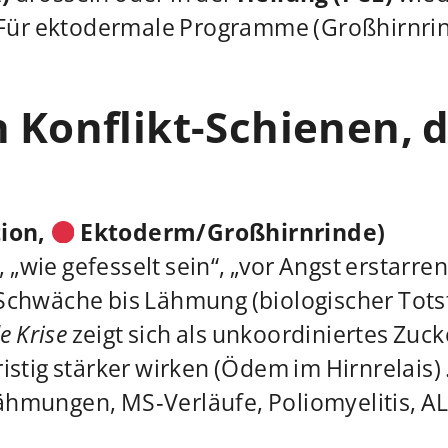
Für ektodermale Programme (Großhirnrin
n Konflikt-Schienen, 
tion,
Ektoderm/Großhirnrinde)
, „wie gefesselt sein“, „vor Angst erstarr
wäche bis Lähmung (biologischer Totstell
e Krise
zeigt sich als unkoordiniertes Zuc
stig stärker wirken (Ödem im Hirnrelais) 
 Lähmungen, MS‑Verläufe, Poliomyelitis, A