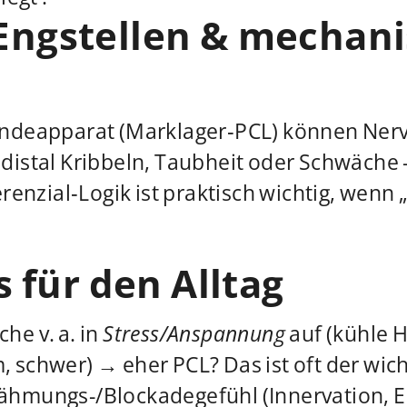
 Engstellen & mechan
indeapparat (Marklager‑PCL) können Ner
distal Kribbeln, Taubheit oder Schwäche
erenzial‑Logik ist praktisch wichtig, wen
 für den Alltag
he v. a. in
Stress/Anspannung
auf (kühle H
schwer) → eher PCL? Das ist oft der wicht
ähmungs-/Blockadegefühl (Innervation, E