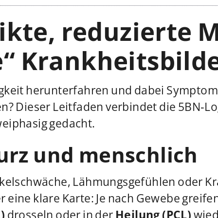
kte, reduzierte M
e“ Krankheitsbild
gkeit herunterfahren und dabei Symptome
en? Dieser Leitfaden verbindet die 5BN‑Lo
weiphasig gedacht.
urz und menschlich
uskelschwäche, Lähmungsgefühlen oder Krä
 eine klare Karte: Je nach Gewebe greife
)
drosseln oder in der
Heilung (PCL)
wied