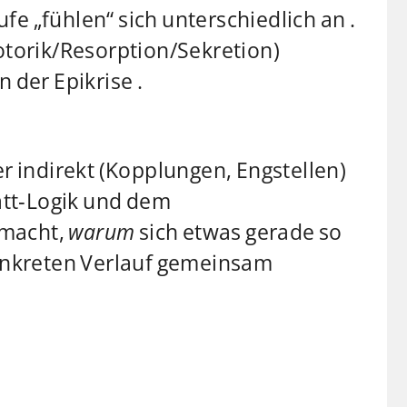
e „fühlen“ sich unterschiedlich an .
otorik/Resorption/Sekretion)
 der Epikrise .
r indirekt (Kopplungen, Engstellen)
att‑Logik und dem
 macht,
warum
sich etwas gerade so
konkreten Verlauf gemeinsam