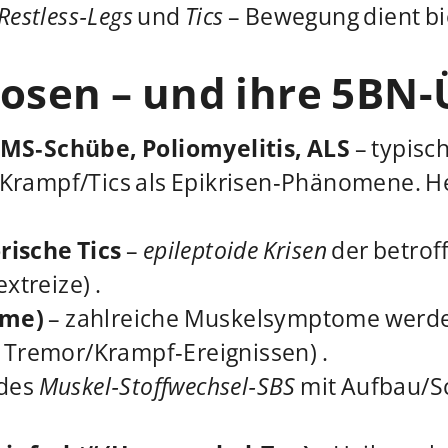
Restless‑Legs
und
Tics
– Bewegung dient b
nosen – und ihre 5BN
 MS‑Schübe, Poliomyelitis, ALS
– typisc
t; Krampf/Tics als Epikrisen‑Phänomene. 
rische Tics
–
epileptoide Krisen
der betrof
xtreize) .
ome)
– zahlreiche Muskelsymptome werde
, Tremor/Krampf‑Ereignissen) .
 des
Muskel‑Stoffwechsel‑SBS
mit Aufbau/S