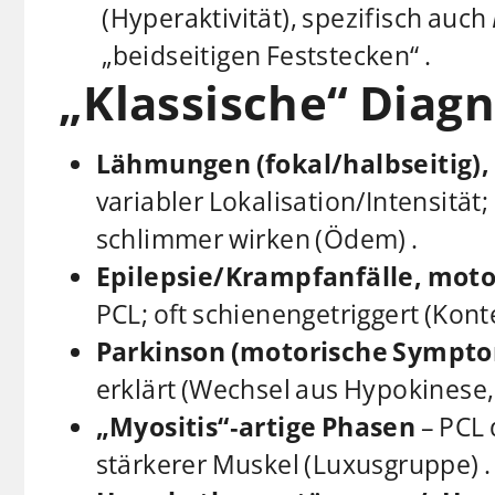
(Hyperaktivität), spezifisch auch
„beidseitigen Feststecken“ .
„Klassische“ Diag
Lähmungen (fokal/halbseitig),
variabler Lokalisation/Intensitä
schlimmer wirken (Ödem) .
Epilepsie/Krampfanfälle, moto
PCL; oft schienengetriggert (Konte
Parkinson (motorische Sympt
erklärt (Wechsel aus Hypokinese
„Myositis“‑artige Phasen
– PCL
stärkerer Muskel (Luxusgruppe) .