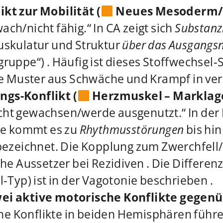
kt zur Mobilität (
Neues Mesoderm/M
wach/nicht fähig.“ In CA zeigt sich
Substan
uskulatur und Struktur
über das Ausgangsn
ruppe“) . Häufig ist dieses Stoffwechsel
te Muster aus Schwäche und Krampf in ve
gs-Konflikt (
Herzmuskel – Marklag
nicht gewachsen/werde ausgenutzt.“ In der 
se kommt es zu
Rhythmusstörungen
bis hi
bezeichnet. Die Kopplung zum Zwerchfell
he Aussetzer bei Rezidiven . Die Differe
‑Typ) ist in der Vagotonie beschrieben .
ei aktive motorische Konflikte gegen
che Konflikte in beiden Hemisphären führ