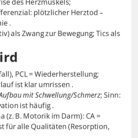
rise des Herzmuskels;
erenzial: plötzlicher Herztod –
ie .
tiv) als Zwang zur Bewegung; Tics als
ird
all), PCL = Wiederherstellung;
auf ist klar umrissen .
Aufbau mit Schwellung/Schmerz
; Sinn:
ion ist häufig .
(z. B. Motorik im Darm): CA =
st für alle Qualitäten (Resorption,