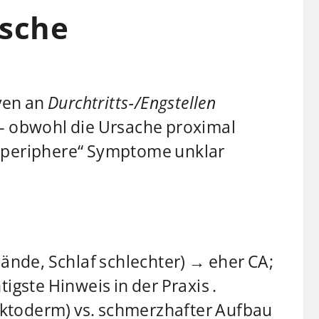
ische
ven an
Durchtritts‑/Engstellen
 – obwohl die Ursache proximal
n „periphere“ Symptome unklar
ände, Schlaf schlechter) → eher CA;
igste Hinweis in der Praxis .
ktoderm) vs. schmerzhafter Aufbau