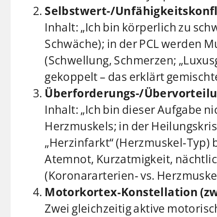
Selbstwert-/Unfähigkeitskonfli
Inhalt: „Ich bin körperlich zu sch
Schwäche); in der PCL werden M
(Schwellung, Schmerzen; „Luxusg
gekoppelt – das erklärt gemisch
Überforderungs-/Übervorteilun
Inhalt: „Ich bin dieser Aufgabe 
Herzmuskels; in der Heilungskri
„Herzinfarkt“ (Herzmuskel‑Typ) 
Atemnot, Kurzatmigkeit, nächtlic
(Koronararterien‑ vs. Herzmuskel
Motorkortex‑Konstellation (zw
Zwei gleichzeitig aktive motoris