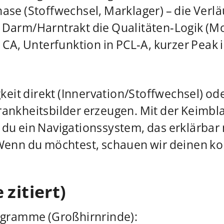
e (Stoffwechsel, Marklager) – die Verläuf
 Darm/Harntrakt die Qualitäten‑Logik (M
A, Unterfunktion in PCL‑A, kurzer Peak in
eit direkt (Innervation/Stoffwechsel) ode
Krankheitsbilder erzeugen. Mit der Keimbl
u ein Navigationssystem, das erklärbar
 Wenn du möchtest, schauen wir deinen 
 zitiert)
ogramme (Großhirnrinde):