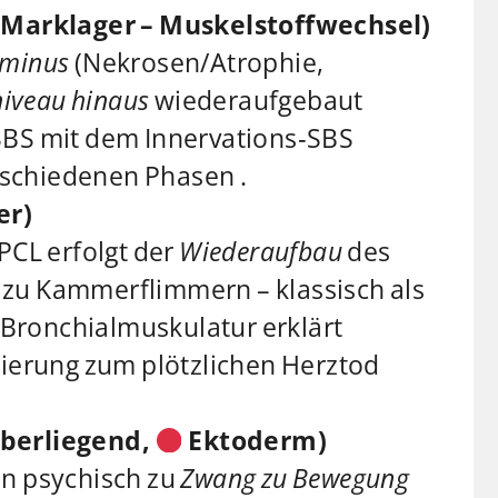
arklager – Muskelstoffwechsel)
zminus
(Nekrosen/Atrophie,
iveau hinaus
wiederaufgebaut
‑SBS mit dem Innervations‑SBS
rschiedenen Phasen .
er)
PCL erfolgt der
Wiederaufbau
des
n zu Kammerflimmern – klassisch als
/Bronchialmuskulatur erklärt
nzierung zum plötzlichen Herztod
überliegend,
Ektoderm)
en psychisch zu
Zwang zu Bewegung