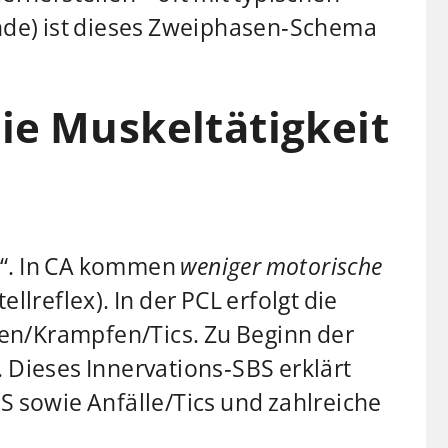
de) ist dieses Zweiphasen‑Schema
die Muskeltätigkeit
en“. In CA kommen
weniger motorische
reflex). In der PCL erfolgt die
ken/Krampfen/Tics. Zu Beginn der
. Dieses Innervations‑SBS erklärt
LS sowie Anfälle/Tics und zahlreiche