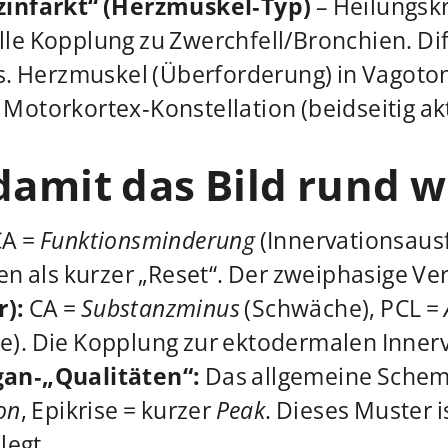
infarkt“ (Herzmuskel‑Typ)
– Heilungsk
le Kopplung zu Zwerchfell/Bronchien. Diff
vs. Herzmuskel (Überforderung) in Vagoton
 Motorkortex‑Konstellation (beidseitig ak
damit das Bild rund w
A =
Funktionsminderung
(Innervationsausf
 als kurzer „Reset“. Der zweiphasige Verl
):
CA =
Substanzminus
(Schwäche), PCL =
). Die Kopplung zur ektodermalen Innervat
an‑„Qualitäten“:
Das allgemeine Schema 
on
, Epikrise = kurzer
Peak
. Dieses Muster i
legt .