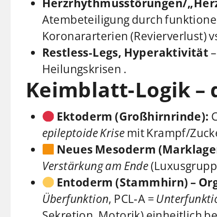
Herzrhythmusstörungen/„Herz
Atembeteiligung durch funktionel
Koronararterien (Revierverlust) 
Restless‑Legs, Hyperaktivität
–
Heilungskrisen .
Keimblatt-Logik – 
Ektoderm (Großhirnrinde):
C
epileptoide Krise
mit Krampf/Zucken
Neues Mesoderm (Marklager
Verstärkung am Ende
(Luxusgruppe
Entoderm (Stammhirn) – Org
Überfunktion
, PCL‑A =
Unterfunkti
Sekretion, Motorik) einheitlich be