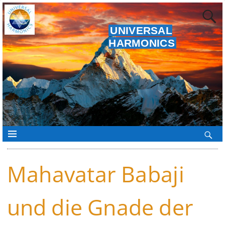
UNIVERSAL
HARMONICS
Mahavatar Babaji
und die Gnade der