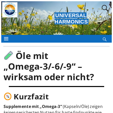
UNIVERSAL
HARMONICS
Öle mit
„Omega‑3/‑6/‑9“ –
wirksam oder nicht?
Kurzfazit
Supplemente mit „Omega‑3“
(Kapseln/Öle) zeigen
keinen
gesicherten Nutzen für harte Endpunkte wie