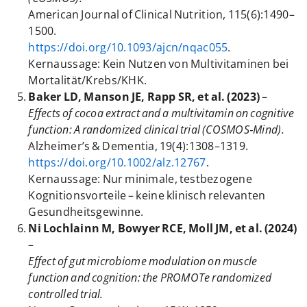
American Journal of Clinical Nutrition, 115(6):1490–
1500.
https://doi.org/10.1093/ajcn/nqac055
.
Kernaussage: Kein Nutzen von Multivitaminen bei
Mortalität/Krebs/KHK.
Baker LD, Manson JE, Rapp SR, et al. (2023)
–
Effects of cocoa extract and a multivitamin on cognitive
function: A randomized clinical trial (COSMOS‑Mind).
Alzheimer’s & Dementia, 19(4):1308–1319.
https://doi.org/10.1002/alz.12767
.
Kernaussage: Nur minimale, testbezogene
Kognitionsvorteile – keine klinisch relevanten
Gesundheitsgewinne.
Ni Lochlainn M, Bowyer RCE, Moll JM, et al. (2024)
–
Effect of gut microbiome modulation on muscle
function and cognition: the PROMOTe randomized
controlled trial.