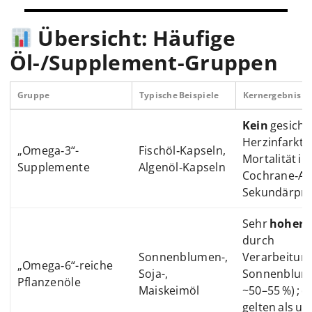
Übersicht: Häufige
Öl-/Supplement-Gruppen
Gruppe
Typische Beispiele
Kernergebnis la
Kein
gesiche
Herzinfarkt, 
„Omega‑3“-
Fischöl‑Kapseln,
Mortalität in
Supplemente
Algenöl‑Kapseln
Cochrane‑Ana
Sekundärpräv
Sehr
hoher
L
durch
Sonnenblumen-,
Verarbeitung
„Omega‑6“-reiche
Soja-,
Sonnenblume
Pflanzenöle
Maiskeimöl
~50–55 %) ; 
gelten als u