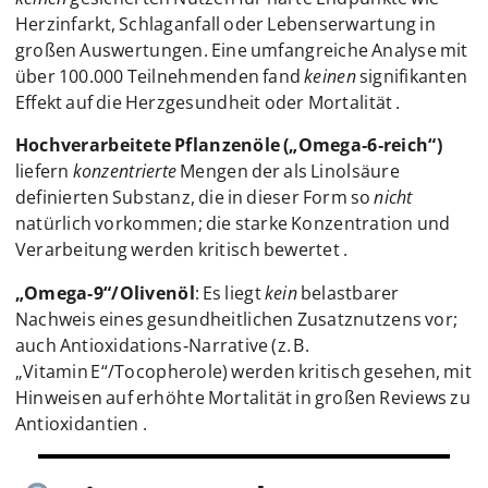
Herzinfarkt, Schlaganfall oder Lebenserwartung in
großen Auswertungen. Eine umfangreiche Analyse mit
über 100.000 Teilnehmenden fand
keinen
signifikanten
Effekt auf die Herzgesundheit oder Mortalität .
Hochverarbeitete Pflanzenöle („Omega‑6‑reich“)
liefern
konzentrierte
Mengen der als Linolsäure
definierten Substanz, die in dieser Form so
nicht
natürlich vorkommen; die starke Konzentration und
Verarbeitung werden kritisch bewertet .
„Omega‑9“/Olivenöl
: Es liegt
kein
belastbarer
Nachweis eines gesundheitlichen Zusatznutzens vor;
auch Antioxidations‑Narrative (z. B.
„Vitamin E“/Tocopherole) werden kritisch gesehen, mit
Hinweisen auf erhöhte Mortalität in großen Reviews zu
Antioxidantien .