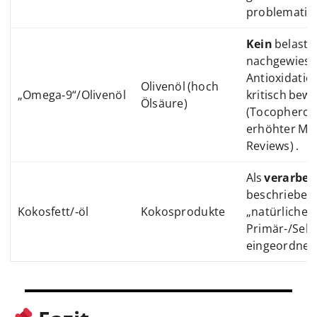
problematisc
Kein
belastb
nachgewiese
Antioxidatio
Olivenöl (hoch
„Omega‑9“/Olivenöl
kritisch bewe
Ölsäure)
(Tocopherole
erhöhter Mor
Reviews) .
Als
verarbei
beschrieben; 
Kokosfett/‑öl
Kokosprodukte
„natürliches
Primär-/Sek
eingeordnet 