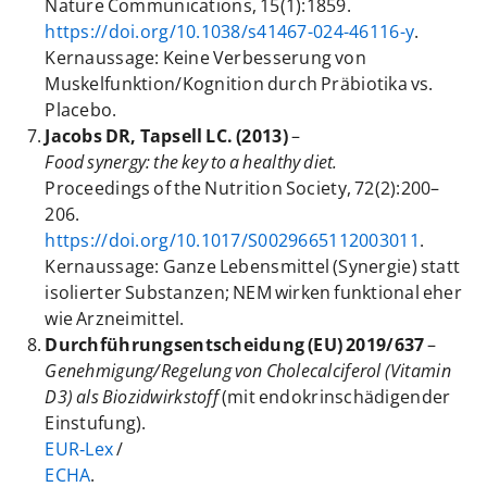
Nature Communications, 15(1):1859.
https://doi.org/10.1038/s41467-024-46116-y
.
Kernaussage: Keine Verbesserung von
Muskelfunktion/Kognition durch Präbiotika vs.
Placebo.
Jacobs DR, Tapsell LC. (2013)
–
Food synergy: the key to a healthy diet.
Proceedings of the Nutrition Society, 72(2):200–
206.
https://doi.org/10.1017/S0029665112003011
.
Kernaussage: Ganze Lebensmittel (Synergie) statt
isolierter Substanzen; NEM wirken funktional eher
wie Arzneimittel.
Durchführungsentscheidung (EU) 2019/637
–
Genehmigung/Regelung von Cholecalciferol (Vitamin
D3) als Biozidwirkstoff
(mit endokrinschädigender
Einstufung).
EUR‑Lex
/
ECHA
.