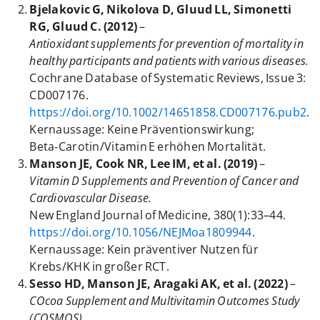
Bjelakovic G, Nikolova D, Gluud LL, Simonetti
RG, Gluud C. (2012)
–
Antioxidant supplements for prevention of mortality in
healthy participants and patients with various diseases.
Cochrane Database of Systematic Reviews, Issue 3:
CD007176.
https://doi.org/10.1002/14651858.CD007176.pub2
.
Kernaussage: Keine Präventionswirkung;
Beta‑Carotin/Vitamin E erhöhen Mortalität.
Manson JE, Cook NR, Lee IM, et al. (2019)
–
Vitamin D Supplements and Prevention of Cancer and
Cardiovascular Disease.
New England Journal of Medicine, 380(1):33–44.
https://doi.org/10.1056/NEJMoa1809944
.
Kernaussage: Kein präventiver Nutzen für
Krebs/KHK in großer RCT.
Sesso HD, Manson JE, Aragaki AK, et al. (2022)
–
COcoa Supplement and Multivitamin Outcomes Study
(COSMOS).