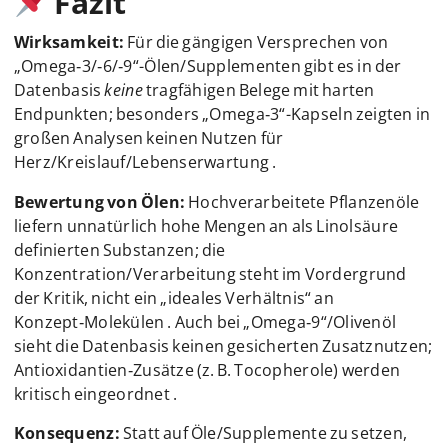
Fazit
Wirksamkeit:
Für die gängigen Versprechen von
„Omega‑3/‑6/‑9“-Ölen/Supplementen gibt es in der
Datenbasis
keine
tragfähigen Belege mit harten
Endpunkten; besonders „Omega‑3“-Kapseln zeigten in
großen Analysen keinen Nutzen für
Herz/Kreislauf/Lebenserwartung .
Bewertung von Ölen:
Hochverarbeitete Pflanzenöle
liefern unnatürlich hohe Mengen an als Linolsäure
definierten Substanzen; die
Konzentration/Verarbeitung steht im Vordergrund
der Kritik, nicht ein „ideales Verhältnis“ an
Konzept‑Molekülen . Auch bei „Omega‑9“/Olivenöl
sieht die Datenbasis keinen gesicherten Zusatznutzen;
Antioxidantien‑Zusätze (z. B. Tocopherole) werden
kritisch eingeordnet .
Konsequenz:
Statt auf Öle/Supplemente zu setzen,