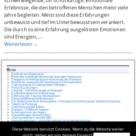
schwerwiegende, oft schockartige, emotionale
Erlebnisse, die den betroffenen Menschen meist viele
Jahre begleiten. Meist sind diese Erfahrungen
unbewusst und tief im Unterbewusstsein verankert.
Die durch so eine Erfahrung ausgelösten Emotionen
sind Energien,
…
Weiterlesen →
Blog
Die Kraft der Wirbelsäule
Methoden und Möglichkeiten der Geistigen Heilweisen
Energetische Reinigung und Aufrichtung des Rückens
Natürliche, energetische Ausleitung von Schadstoffen
Transformation von belastenden Gefühlen
Preise & Leistungen
Clearing – Entfernen negativer Energien
Die Bioenergetische Vitalisierung
Auflösung von Trauma-Informationen
Harmonie&EnergieImWohnraum
Der SelbstLiebe mehr Raum geben – Energetische Auflösung der SelbstVerurteilung
Väterliche Fürsorge
Unterstützung der Zähne
Energetic Childhood-Support
Schutzpatronen der Augen
GesundeAugen-GlücklichSein
„Herzkrankheiten“ und die 5BN
Herzerkrankungen – sinnvolle biologische Sonderprogramme
IMPRESSUM
Diese Website benutzt Cookies. Wenn du die Website weiter
Wer ist Online
nutzt, gehen wir von deinem Einverständnis aus.