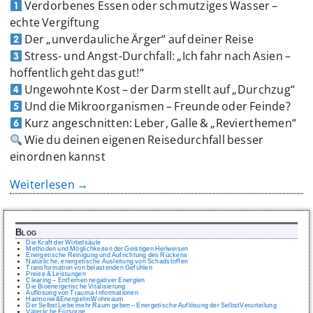
Verdorbenes Essen oder schmutziges Wasser –
echte Vergiftung
Der „unverdauliche Ärger“ auf deiner Reise
Stress- und Angst-Durchfall: „Ich fahr nach Asien –
hoffentlich geht das gut!“
Ungewohnte Kost – der Darm stellt auf „Durchzug“
Und die Mikroorganismen – Freunde oder Feinde?
Kurz angeschnitten: Leber, Galle & „Revierthemen“
Wie du deinen eigenen Reisedurchfall besser
einordnen kannst
Weiterlesen →
Blog
Die Kraft der Wirbelsäule
Methoden und Möglichkeiten der Geistigen Heilweisen
Energetische Reinigung und Aufrichtung des Rückens
Natürliche, energetische Ausleitung von Schadstoffen
Transformation von belastenden Gefühlen
Preise & Leistungen
Clearing – Entfernen negativer Energien
Die Bioenergetische Vitalisierung
Auflösung von Trauma-Informationen
Harmonie&EnergieImWohnraum
Der SelbstLiebe mehr Raum geben – Energetische Auflösung der SelbstVerurteilung
Väterliche Fürsorge