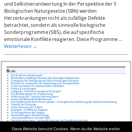
und Selbstverantwortung In der Perspektive der 5
Biologischen Naturgesetze (5BN) werden
Herzerkrankungen nicht als zufällige Defekte
betrachtet, sondern als sinnvolle biologische
Sonderprogramme (SBS), die auf spezifische
emotionale Konflikte reagieren. Diese Programme
…
Weiterlesen →
Blog
Die Kraft der Wirbelsäule
Methoden und Möglichkeiten der Geistigen Heilweisen
Energetische Reinigung und Aufrichtung des Rückens
Natürliche, energetische Ausleitung von Schadstoffen
Transformation von belastenden Gefühlen
Preise & Leistungen
Clearing – Entfernen negativer Energien
Die Bioenergetische Vitalisierung
Auflösung von Trauma-Informationen
Harmonie&EnergieImWohnraum
Der SelbstLiebe mehr Raum geben – Energetische Auflösung der SelbstVerurteilung
Väterliche Fürsorge
Unterstützung der Zähne
Energetic Childhood-Support
Schutzpatronen der Augen
GesundeAugen-GlücklichSein
„Herzkrankheiten“ und die 5BN
Herzerkrankungen – sinnvolle biologische Sonderprogramme
IMPRESSUM
Diese Website benutzt Cookies. Wenn du die Website weiter
Wer ist Online