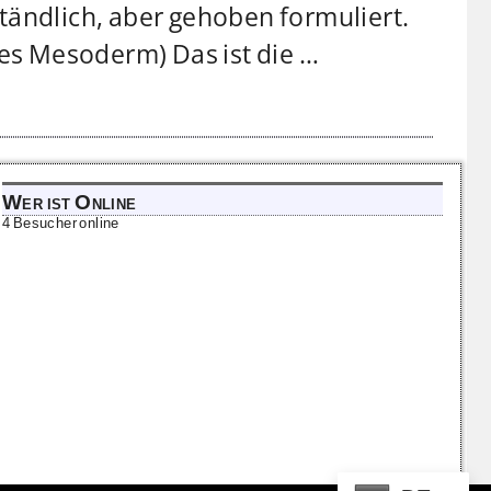
tändlich, aber gehoben formuliert.
ues Mesoderm) Das ist die
…
Wer ist Online
4 Besucher online