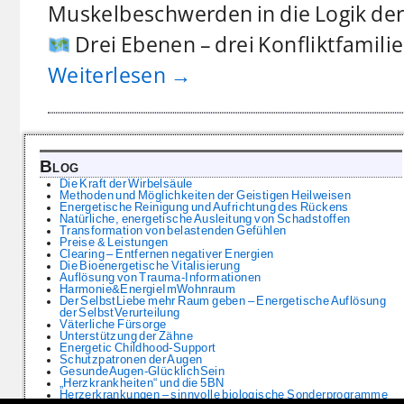
Muskelbeschwerden in die Logik der 
Drei Ebenen – drei Konfliktfamil
Weiterlesen →
Blog
Die Kraft der Wirbelsäule
Methoden und Möglichkeiten der Geistigen Heilweisen
Energetische Reinigung und Aufrichtung des Rückens
Natürliche, energetische Ausleitung von Schadstoffen
Transformation von belastenden Gefühlen
Preise & Leistungen
Clearing – Entfernen negativer Energien
Die Bioenergetische Vitalisierung
Auflösung von Trauma-Informationen
Harmonie&EnergieImWohnraum
Der SelbstLiebe mehr Raum geben – Energetische Auflösung
der SelbstVerurteilung
Väterliche Fürsorge
Unterstützung der Zähne
Energetic Childhood-Support
Schutzpatronen der Augen
GesundeAugen-GlücklichSein
„Herzkrankheiten“ und die 5BN
Herzerkrankungen – sinnvolle biologische Sonderprogramme