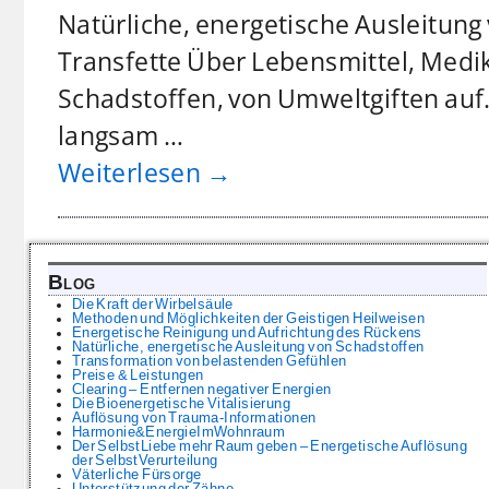
Natürliche, energetische Ausleitung
Transfette Über Lebensmittel, Medi
Schadstoffen, von Umweltgiften auf.
langsam
…
Weiterlesen →
Blog
Die Kraft der Wirbelsäule
Methoden und Möglichkeiten der Geistigen Heilweisen
Energetische Reinigung und Aufrichtung des Rückens
Natürliche, energetische Ausleitung von Schadstoffen
Transformation von belastenden Gefühlen
Preise & Leistungen
Clearing – Entfernen negativer Energien
Die Bioenergetische Vitalisierung
Auflösung von Trauma-Informationen
Harmonie&EnergieImWohnraum
Der SelbstLiebe mehr Raum geben – Energetische Auflösung
der SelbstVerurteilung
Väterliche Fürsorge
Unterstützung der Zähne