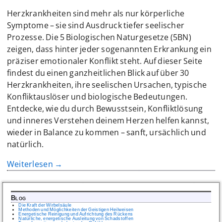
Herzkrankheiten sind mehr als nur körperliche
Symptome – sie sind Ausdruck tiefer seelischer
Prozesse. Die 5 Biologischen Naturgesetze (5BN)
zeigen, dass hinter jeder sogenannten Erkrankung ein
präziser emotionaler Konflikt steht. Auf dieser Seite
findest du einen ganzheitlichen Blick auf über 30
Herzkrankheiten, ihre seelischen Ursachen, typische
Konfliktauslöser und biologische Bedeutungen.
Entdecke, wie du durch Bewusstsein, Konfliktlösung
und inneres Verstehen deinem Herzen helfen kannst,
wieder in Balance zu kommen – sanft, ursächlich und
natürlich.
Weiterlesen →
Blog
Die Kraft der Wirbelsäule
Methoden und Möglichkeiten der Geistigen Heilweisen
Energetische Reinigung und Aufrichtung des Rückens
Natürliche, energetische Ausleitung von Schadstoffen