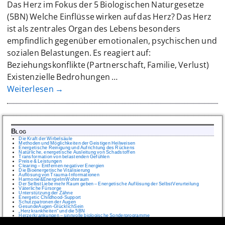
Das Herz im Fokus der 5 Biologischen Naturgesetze
(5BN) Welche Einflüsse wirken auf das Herz? Das Herz
ist als zentrales Organ des Lebens besonders
empfindlich gegenüber emotionalen, psychischen und
sozialen Belastungen. Es reagiert auf:
Beziehungskonflikte (Partnerschaft, Familie, Verlust)
Existenzielle Bedrohungen
…
Weiterlesen →
Blog
Die Kraft der Wirbelsäule
Methoden und Möglichkeiten der Geistigen Heilweisen
Energetische Reinigung und Aufrichtung des Rückens
Natürliche, energetische Ausleitung von Schadstoffen
Transformation von belastenden Gefühlen
Preise & Leistungen
Clearing – Entfernen negativer Energien
Die Bioenergetische Vitalisierung
Auflösung von Trauma-Informationen
Harmonie&EnergieImWohnraum
Der SelbstLiebe mehr Raum geben – Energetische Auflösung der SelbstVerurteilung
Väterliche Fürsorge
Unterstützung der Zähne
Energetic Childhood-Support
Schutzpatronen der Augen
GesundeAugen-GlücklichSein
„Herzkrankheiten“ und die 5BN
Herzerkrankungen – sinnvolle biologische Sonderprogramme
IMPRESSUM