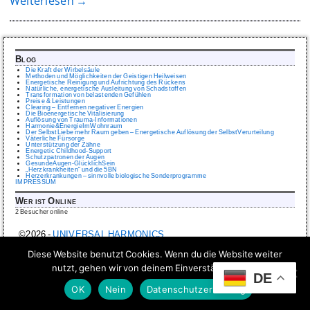
Weiterlesen →
Blog
Die Kraft der Wirbelsäule
Methoden und Möglichkeiten der Geistigen Heilweisen
Energetische Reinigung und Aufrichtung des Rückens
Natürliche, energetische Ausleitung von Schadstoffen
Transformation von belastenden Gefühlen
Preise & Leistungen
Clearing – Entfernen negativer Energien
Die Bioenergetische Vitalisierung
Auflösung von Trauma-Informationen
Harmonie&EnergieImWohnraum
Der SelbstLiebe mehr Raum geben – Energetische Auflösung der SelbstVerurteilung
Väterliche Fürsorge
Unterstützung der Zähne
Energetic Childhood-Support
Schutzpatronen der Augen
GesundeAugen-GlücklichSein
„Herzkrankheiten“ und die 5BN
Herzerkrankungen – sinnvolle biologische Sonderprogramme
IMPRESSUM
Wer ist Online
2 Besucher online
©2026 -
UNIVERSAL HARMONICS
Diese Website benutzt Cookies. Wenn du die Website weiter
nutzt, gehen wir von deinem Einverständnis aus.
DE
OK
Nein
Datenschutzerklärung