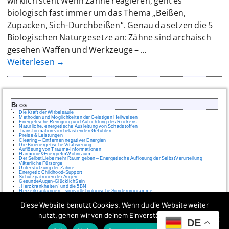
wirklich steht Wenn Zähne reagieren, geht es
biologisch fast immer um das Thema „Beißen,
Zupacken, Sich-Durchbeißen“. Genau da setzen die 5
Biologischen Naturgesetze an: Zähne sind archaisch
gesehen Waffen und Werkzeuge –
…
Weiterlesen →
Blog
Die Kraft der Wirbelsäule
Methoden und Möglichkeiten der Geistigen Heilweisen
Energetische Reinigung und Aufrichtung des Rückens
Natürliche, energetische Ausleitung von Schadstoffen
Transformation von belastenden Gefühlen
Preise & Leistungen
Clearing – Entfernen negativer Energien
Die Bioenergetische Vitalisierung
Auflösung von Trauma-Informationen
Harmonie&EnergieImWohnraum
Der SelbstLiebe mehr Raum geben – Energetische Auflösung der SelbstVerurteilung
Väterliche Fürsorge
Unterstützung der Zähne
Energetic Childhood-Support
Schutzpatronen der Augen
GesundeAugen-GlücklichSein
„Herzkrankheiten“ und die 5BN
Herzerkrankungen – sinnvolle biologische Sonderprogramme
IMPRESSUM
Diese Website benutzt Cookies. Wenn du die Website weiter
Wer ist Online
nutzt, gehen wir von deinem Einverständnis aus.
2 Besucher online
DE