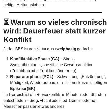
heftige Heilungskrisen.
⏳ Warum so vieles chronisch
wird: Dauerfeuer statt kurzer
Konflikt
Jedes SBS ist von Natur aus
zweiphasig
gedacht:
Konfliktaktive Phase (CA)
– Stress,
Sympathikotonie, spezifische Gewebsreaktion
(Zellabbau oder Funktionsänderung).
Reparaturphase (PCL)
– Schwellung, „Entzündung“,
Müdigkeit, Wiederaufbau, oft mit einer kurzen, heftigen
Epikrise (EK)
.
Im Tierreich ist ein Revierkonflikt in Minuten oder Stunden
entschieden – Sieg, Flucht oder Tod. Beim modernen
Menschen passiert etwas anderes: