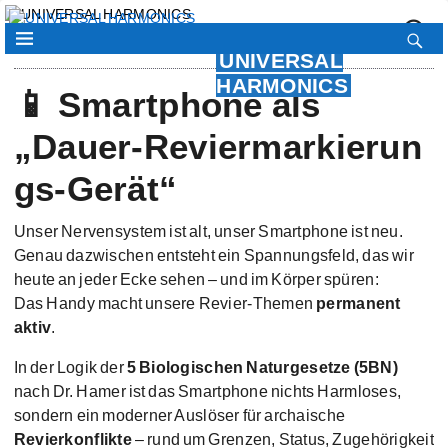
UNIVERSAL
HARMONICS
📱 Smartphone als
„Dauer‑Reviermarkierun
gs-Gerät“
Unser Nervensystem ist alt, unser Smartphone ist neu.
Genau dazwischen entsteht ein Spannungsfeld, das wir
heute an jeder Ecke sehen – und im Körper spüren:
Das Handy macht unsere Revier-Themen
permanent
aktiv
.
In der Logik der
5 Biologischen Naturgesetze (5BN)
nach Dr. Hamer ist das Smartphone nichts Harmloses,
sondern ein moderner Auslöser für archaische
Revierkonflikte
– rund um Grenzen, Status, Zugehörigkeit