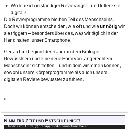
Wo lebe ich in ständiger Revierangst – und füttere sie
digital?
Die Revierprogramme bleiben Teil des Menschseins.
Doch wir können entscheiden, wie
oft
und wie
unnötig
wir
sie triggern – besonders über das, was wir täglich in der
Hand halten: unser Smartphone.
Genau hier beginnt der Raum, in dem Biologie,
Bewusstsein und eine neue Form von „artgerechtem
Menschsein“ sich treffen – und in dem wir lernen können,
sowohl unsere Körperprogramme als auch unsere
digitalen Reviere bewusster zu führen.
„`
Nimm Dir Zeit und Entschleunige!
Video-
Media error: Format(s) not supported or source(s) not found