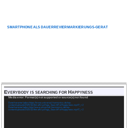
SMARTPHONE ALS DAUERREVIERMARKIERUNGS-GERÄT
Everybody is searching for Happyness
Video-
Media error: Format(s) not supported or source(s) not found
Player
Datei herunterladen: https://www.universal-harmonics.de/wp-
content/uploads/2025/11/AtmaKriyaYoga_SearchForHappyness.mp4?_=2
Datei herunterladen: http://www.universal-harmonics.de/wp-
content/uploads/2025/11/AtmaKriyaYoga_SearchForHappyness.mp4?_=2