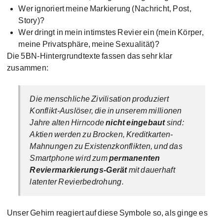
Wer ignoriert meine Markierung (Nachricht, Post,
Story)?
Wer dringt in mein intimstes Revier ein (mein Körper,
meine Privatsphäre, meine Sexualität)?
Die 5BN-Hintergrundtexte fassen das sehr klar
zusammen:
Die menschliche Zivilisation produziert
Konflikt-Auslöser, die in unserem millionen
Jahre alten Hirncode
nicht eingebaut
sind:
Aktien werden zu Brocken, Kreditkarten-
Mahnungen zu Existenzkonflikten, und das
Smartphone wird zum
permanenten
Reviermarkierungs-Gerät
mit dauerhaft
latenter Revierbedrohung.
Unser Gehirn reagiert auf diese Symbole so, als ginge es