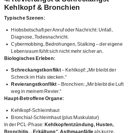
Kehlkopf & Bronchien
Typische Szenen:
Hiobsbotschaft per Anruf oder Nachricht: Unfall,
Diagnose, Todesnachricht.
Cybermobbing, Bedrohungen, Stalking – der eigene
Lebensraum fühlt sich nicht mehr sicher an.
Biologisches Erleben:
Schreckangstkonflikt
– Kehlkopf: „Mir bleibt der
Schreck im Hals stecken.“
Revierangstkonflikt
– Bronchien: „Mir bleibt die Luft
weg in meinem Revier.“
Haupt-Betroffene Organe:
Kehlkopf-Schleimhaut
Bronchial-Schleimhaut (plus Muskulatur)
In der PCL-Phase:
Kehlkopfentzündung, Husten,
Bronchitis, „Erkältung“, Asthmaanfälle
als kurze,