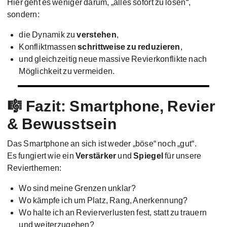
Hier geht es weniger darum, „alles sofort zu lösen“,
sondern:
die Dynamik zu
verstehen
,
Konfliktmassen
schrittweise zu reduzieren
,
und gleichzeitig neue massive Revierkonflikte nach
Möglichkeit zu vermeiden.
🎼 Fazit: Smartphone, Revier
& Bewusstsein
Das Smartphone an sich ist weder „böse“ noch „gut“.
Es fungiert wie ein
Verstärker
und
Spiegel
für unsere
Revierthemen:
Wo sind meine Grenzen unklar?
Wo kämpfe ich um Platz, Rang, Anerkennung?
Wo halte ich an Revierverlusten fest, statt zu trauern
und weiterzugehen?