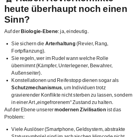
heute überhaupt noch einen
Sinn?
Auf der
Biologie-Ebene
: ja, eindeutig.
Sie sichern die
Arterhaltung
(Revier, Rang,
Fortpflanzung).
Sie regeln, wer im Rudel wann welche Rolle
übernimmt (Kämpfer, Unterlegener, Bewahrer,
Außenseiter).
Konstellationen und Reifestopp dienen sogar als
Schutzmechanismus
, um Individuen trotz
gravierender Konflikte nicht sterben zu lassen, sondern
in einer Art „eingefrorenem“ Zustand zu halten.
Auf der Ebene unserer
modernen Zivilisation
ist das
Problem:
Viele Auslöser (Smartphone, Geldsystem, abstrakte
Statussymbole) sind im archaischen Hirncode nicht