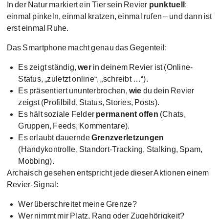
In der Natur markiert ein Tier sein Revier
punktuell
:
einmal pinkeln, einmal kratzen, einmal rufen – und dann ist
erst einmal Ruhe.
Das Smartphone macht genau das Gegenteil:
Es zeigt ständig,
wer
in deinem Revier ist (Online-
Status, „zuletzt online“, „schreibt …“).
Es präsentiert ununterbrochen,
wie
du dein Revier
zeigst (Profilbild, Status, Stories, Posts).
Es hält soziale Felder
permanent offen
(Chats,
Gruppen, Feeds, Kommentare).
Es erlaubt dauernde
Grenzverletzungen
(Handykontrolle, Standort-Tracking, Stalking, Spam,
Mobbing).
Archaisch gesehen entspricht jede dieser Aktionen einem
Revier-Signal:
Wer überschreitet meine Grenze?
Wer nimmt mir Platz, Rang oder Zugehörigkeit?