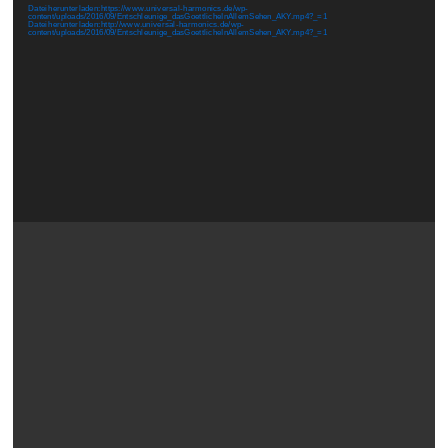
Player
Datei herunterladen: https://www.universal-harmonics.de/wp-
content/uploads/2016/09/Entschleunige_dasGoettlicheInAllemSehen_AKY.mp4?_=1
Datei herunterladen: http://www.universal-harmonics.de/wp-
content/uploads/2016/09/Entschleunige_dasGoettlicheInAllemSehen_AKY.mp4?_=1