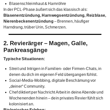
Blasenschleimhaut & Harnröhre
In der PCL-Phase äußert sich das klassisch als:
Blasenentzündung, Harnwegsentzündung, Reizblase,
Nierenbeckenentzündung
– Brennen, häufiger
Harndrang, trüber Urin, Schmerzen.
2. Revierärger – Magen, Galle,
Pankreasgänge
Typische Situationen:
Streit und Intrigen in Familien- oder Firmen-Chats, in
denen du dich im eigenen Feld übergangen fühlst.
Social-Media-Mobbing, digitale Beschämung vor
„deiner“ Community.
Chef diktiert per Nachricht Arbeit in deine Abende und
Wochenenden hinein – dein privates Revier fühlt sich
kolonisiert an.
Biologisches Erleben: