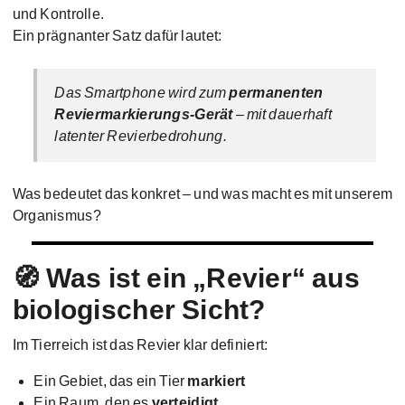
und Kontrolle.
Ein prägnanter Satz dafür lautet:
Das Smartphone wird zum
permanenten
Reviermarkierungs-Gerät
– mit dauerhaft
latenter Revierbedrohung.
Was bedeutet das konkret – und was macht es mit unserem
Organismus?
🧭 Was ist ein „Revier“ aus
biologischer Sicht?
Im Tierreich ist das Revier klar definiert:
Ein Gebiet, das ein Tier
markiert
Ein Raum, den es
verteidigt