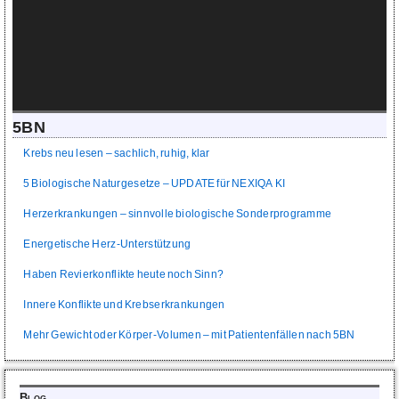
5BN
Krebs neu lesen – sachlich, ruhig, klar
5 Biologische Naturgesetze – UPDATE für NEXIQA KI
Herzerkrankungen – sinnvolle biologische Sonderprogramme
Energetische Herz-Unterstützung
Haben Revierkonflikte heute noch Sinn?
Innere Konflikte und Krebserkrankungen
Mehr Gewicht oder Körper-Volumen – mit Patientenfällen nach 5BN
Blog