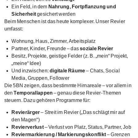
Ein Feld, in dem
Nahrung, Fortpflanzung und
Sicherheit
gesichert werden
Beim Menschen ist das heute komplexer. Unser Revier
umfasst:
Wohnung, Haus, Zimmer, Arbeitsplatz
Partner, Kinder, Freunde – das
soziale Revier
Besitz, Projekte, geistige Felder (z. B. „mein“ Projekt,
„meine“ Idee)
Und inzwischen:
digitale Räume
– Chats, Social
Media, Gruppen, Follower
Die 5BN zeigen, dass bestimmte Hirnareale – vor allem in
den
Temporallappen
– genau diese Revier-Themen
steuern. Dazu gehören Programme für:
Revierärger
– Streit im Revier („Das schlägt mir auf
den Magen“)
Revierverlust
– Verlust von Platz, Status, Partner, Job
Reviermarkierung / Markierungskonflikt
– Grenzen