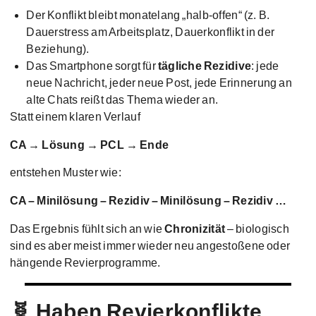
Der Konflikt bleibt monatelang „halb-offen“ (z. B.
Dauerstress am Arbeitsplatz, Dauerkonflikt in der
Beziehung).
Das Smartphone sorgt für
tägliche Rezidive
: jede
neue Nachricht, jeder neue Post, jede Erinnerung an
alte Chats reißt das Thema wieder an.
Statt einem klaren Verlauf
CA → Lösung → PCL → Ende
entstehen Muster wie:
CA – Minilösung – Rezidiv – Minilösung – Rezidiv …
Das Ergebnis fühlt sich an wie
Chronizität
– biologisch
sind es aber meist immer wieder neu angestoßene oder
hängende Revierprogramme.
🧬 Haben Revierkonflikte