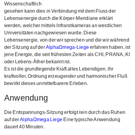
Wissenschaftlich
gesehen kann dies in Verbindung mit dem Fluss der
Lebensenergie durch die Körper-Meridiane erklärt
werden, welcher mittels Infrarotkameras an westlichen
Universitäten nachgewiesen wurde. Diese
Lebensenergie, von der wir sprechen und die wir während
der Sitzung auf der
ΑlphaΩmega-Liege
erfahren haben, ist
jene Energie, die seit frühesten Zeiten als CHI, PRANA, KI
oder Lebens-Äther bekannt ist.
Es ist die grundlegende Kraft alles Lebendigen.
Ihr
kraftvoller, Ordnung erzeugender und harmonischer Fluß
bewirkt dieses unmittelbarere Erleben.
Anwendung
Die Entspannungs-Sitzung erfolgt rein durch das Ruhen
auf der
ΑlphaΩmega Liege
Eine typische Anwendung
dauert 40 Minuten.