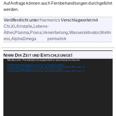
Auf Anfrage können auch Fernbehandlungen durchgeführt
werden.
Veröffentlicht unter
Harmonics
Verschlagwortet mit
Chi
,
Ki
,
Kristalle
,
Lebens-
Äther
,
Plasma
,
Prana
,
Verwirbelung
,
Wasseraktivator
,
Welln
ess
,
ΑlphaΩmega
permalink
Nimm Dir Zeit und Entschleunige!
Video-
Media error: Format(s) not supported or source(s) not found
Player
Datei herunterladen: https://www.universal-harmonics.de/wp-
content/uploads/2016/09/Entschleunige_dasGoettlicheInAllemSehen_AKY.mp4?_=1
Datei herunterladen: http://www.universal-harmonics.de/wp-
content/uploads/2016/09/Entschleunige_dasGoettlicheInAllemSehen_AKY.mp4?_=1