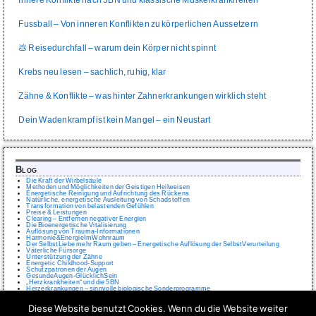
Innere Konflikte nach 5BN und klassische Muskelkrankheiten
Fussball – Von inneren Konflikten zu körperlichen Aussetzern
💩 Reisedurchfall – warum dein Körper nicht spinnt
Krebs neu lesen – sachlich, ruhig, klar
Zähne & Konflikte – was hinter Zahnerkrankungen wirklich steht
Dein Wadenkrampf ist kein Mangel – ein Neustart
Blog
Die Kraft der Wirbelsäule
Methoden und Möglichkeiten der Geistigen Heilweisen
Energetische Reinigung und Aufrichtung des Rückens
Natürliche, energetische Ausleitung von Schadstoffen
Transformation von belastenden Gefühlen
Preise & Leistungen
Clearing – Entfernen negativer Energien
Die Bioenergetische Vitalisierung
Auflösung von Trauma-Informationen
Harmonie&EnergieImWohnraum
Der SelbstLiebe mehr Raum geben – Energetische Auflösung der SelbstVerurteilung
Väterliche Fürsorge
Unterstützung der Zähne
Energetic Childhood-Support
Schutzpatronen der Augen
GesundeAugen-GlücklichSein
„Herzkrankheiten“ und die 5BN
Herzerkrankungen – sinnvolle biologische Sonderprogramme
IMPRESSUM
Diese Website benutzt Cookies. Wenn du die Website weiter
Wer ist Online