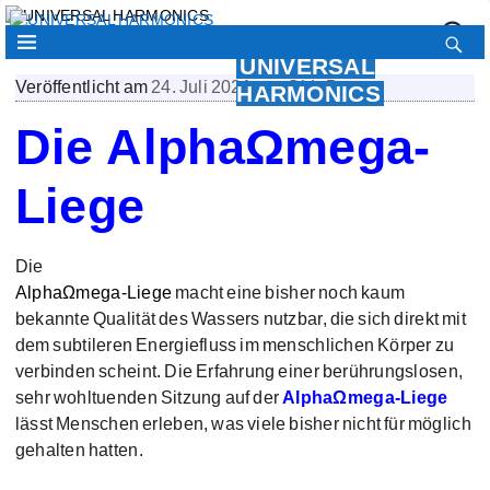
UNIVERSAL
Veröffentlicht am
24. Juli 2021
von
CideBurg
HARMONICS
Die ΑlphaΩmega-
Liege
Die
ΑlphaΩmega-Liege
macht eine bisher noch kaum
bekannte Qualität des Wassers nutzbar, die sich direkt mit
dem subtileren Energiefluss im menschlichen Körper zu
verbinden scheint. Die Erfahrung einer berührungslosen,
sehr wohltuenden Sitzung auf der
ΑlphaΩmega-Liege
lässt Menschen erleben, was viele bisher nicht für möglich
gehalten hatten.