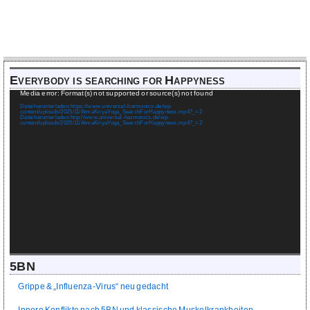
Everybody is searching for Happyness
Video-
Media error: Format(s) not supported or source(s) not found
Player
Datei herunterladen: https://www.universal-harmonics.de/wp-
content/uploads/2025/11/AtmaKriyaYoga_SearchForHappyness.mp4?_=2
Datei herunterladen: http://www.universal-harmonics.de/wp-
content/uploads/2025/11/AtmaKriyaYoga_SearchForHappyness.mp4?_=2
5BN
Grippe & „Influenza-Virus“ neu gedacht